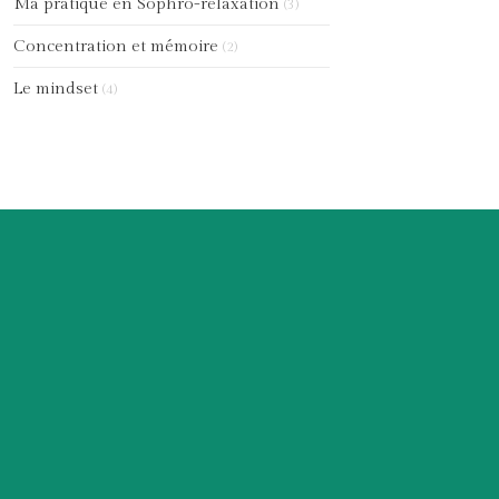
Ma pratique en Sophro-relaxation
(3)
Concentration et mémoire
(2)
Le mindset
(4)