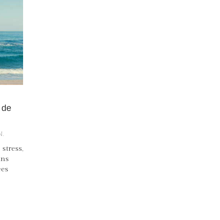
 de
N.
stress,
ins
ées