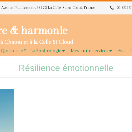
8 Avenue Paul Lecolier, 78170 La Celle-Saint-Cloud, France
01 85 15
re & harmonie
à Chatou et à la Celle St Cloud
Qui suis-je ?
La Sophrologie
Mes autre services
Avis
Résilience émotionnelle