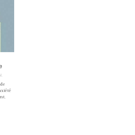
e
N.
ide
nxiété
nt,