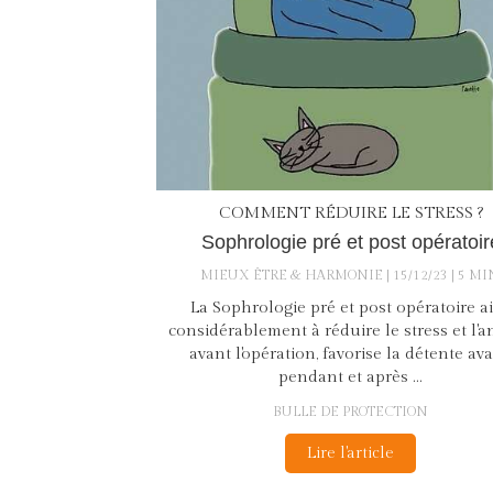
COMMENT RÉDUIRE LE STRESS ?
Sophrologie pré et post opératoir
MIEUX ÊTRE & HARMONIE
15/12/23
5 MI
La Sophrologie pré et post opératoire a
considérablement à réduire le stress et l'a
avant l'opération, favorise la détente ava
pendant et après ...
BULLE DE PROTECTION
Lire l'article