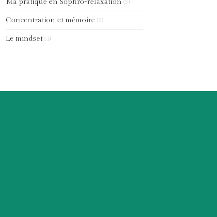
Ma pratique en Sophro-relaxation
(3)
Concentration et mémoire
(2)
Le mindset
(4)