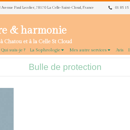
8 Avenue Paul Lecolier, 78170 La Celle-Saint-Cloud, France
01 85 15
re & harmonie
à Chatou et à la Celle St Cloud
Qui suis-je ?
La Sophrologie
Mes autre services
Avis
Bulle de protection