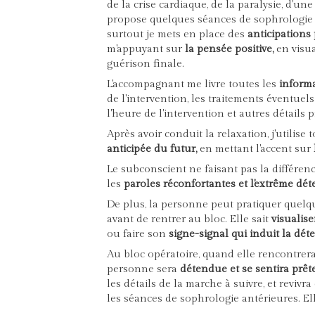
de la crise cardiaque, de la paralysie, d'une 
propose quelques séances de sophrologie e
surtout je mets en place des
anticipations 
m'appuyant sur
la pensée positive,
en visual
guérison finale.
L'accompagnant me livre toutes les
informa
de l'intervention, les traitements éventuel
l'heure de l'intervention et autres détails p
Après avoir conduit la relaxation, j'utilis
anticipée du futur,
en mettant l'accent sur
Le subconscient ne faisant pas la différen
les
paroles réconfortantes et l'extrême dé
De plus, la personne peut pratiquer quel
avant de rentrer au bloc. Elle sait
visualis
ou faire son
signe-signal qui induit la dé
Au bloc opératoire, quand elle rencontrera l
personne sera
détendue et se sentira prête
les détails de la marche à suivre, et reviv
les séances de sophrologie antérieures. E