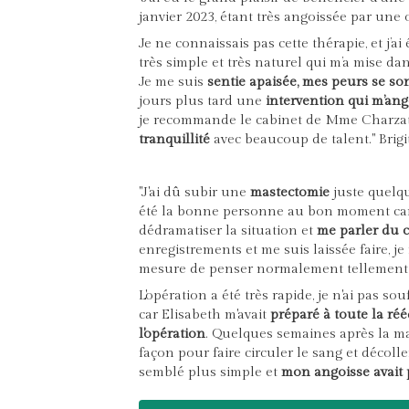
janvier 2023, étant très angoissée par une
Je ne connaissais pas cette thérapie, et j’ai
très simple et très naturel qui m’a mise da
Je me suis
sentie apaisée,
mes peurs se so
jours plus tard une
intervention qui m’ang
je recommande le cabinet de Mme Charzat
tranquillité
avec beaucoup de talent." Brigit
"J'ai dû subir une
mastectomie
juste quelqu
été la bonne personne au bon moment car
dédramatiser la situation et
me parler du 
enregistrements et me suis laissée faire, j
mesure de penser normalement tellement j
L'opération a été très rapide, je n'ai pas souf
car Elisabeth m'avait
préparé à toute la ré
l'opération
. Quelques semaines après la mas
façon pour faire circuler le sang et déco
semblé plus simple et
mon angoisse avait 