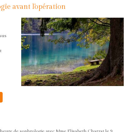
ogie avant l'opération
ssus
t
une heure de sophrologie avec Mme Elisabeth Charzat le 9