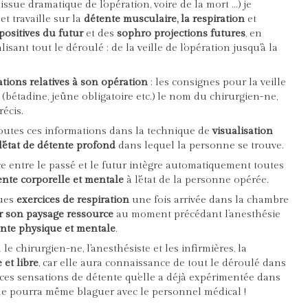
issue dramatique de l'opération, voire de la mort ...) je
t travaille sur la
détente musculaire, la respiration
et
positives du futur
et des
sophro projections futures
, en
isant tout le déroulé : de la veille de l'opération jusqu'à la
tions relatives à son opération
: les consignes pour la veille
s (bétadine, jeûne obligatoire etc.) le nom du chirurgien-ne,
récis.
e toutes ces informations dans la technique de
visualisation
l'état de détente profond
dans lequel la personne se trouve.
ce entre le passé et le futur intègre automatiquement toutes
tente corporelle et mentale
à l'état de la personne opérée.
ques
exercices de respiration
une fois arrivée dans la chambre
er son paysage ressource
au moment précédant l’anesthésie
tente physique et mentale
.
e chirurgien-ne, l'anesthésiste et les infirmières, la
 et libre
, car elle aura connaissance de tout le déroulé dans
ra ces sensations de détente qu'elle a déjà expérimentée dans
lle pourra même blaguer avec le personnel médical !