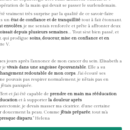
 opération de la main qui devait se passer le surlendemain.
 été vraiment très surprise par la qualité de ce savoir-faire
ns un
état de confiance et de tranquillité
tout à fait étonnant.
nt envolées
, je me sentais renforcée et prête à affronter deux
oissait depuis plusieurs semaines
…. Tout s’est bien passé, et
, qui prodigue
soins, douceur, mise en confiance et en
te V.
es jours après l'annonce de mon cancer du sein. Elisabeth a
 je
vivais dans une angoisse épouvantable
. Elle a su
changement redoutable de mon corps
. J'ai écouté ses
e ne pouvais pas respirer normalement, je n'étais pas en
'étais paniquée.
fert et j'ai été capable de
prendre en main ma rééducation
éducation
et à supporter
la douleur après
tectomie, je devais masser ma cicatrice. d'une certaine
ller doucement la peau. Comme
j'étais préparée
, tout m'a
presque disparu
." Helena