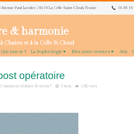
8 Avenue Paul Lecolier, 78170 La Celle-Saint-Cloud, France
01 85 15
re & harmonie
à Chatou et à la Celle St Cloud
Qui suis-je ?
La Sophrologie
Mes autre services
Avis
post opératoire
Comment réduire le stress ?
5 min.
1.9K vues