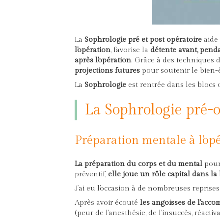
La
Sophrologie pré et post opératoire
aide
l'opération
, favorise la
détente avant, penda
après l'opération
. Grâce à des techniques 
projections futures
pour soutenir le bien-ê
La
Sophrologie
est rentrée dans les blocs
La Sophrologie pré-o
Préparation mentale à l'op
La préparation du corps et du mental
pour
préventif,
elle joue un rôle capital dans la
J’ai eu l’occasion à de nombreuses repris
Après avoir écouté
les angoisses de l'acco
(peur de l'anesthésie, de l'insuccès, réact