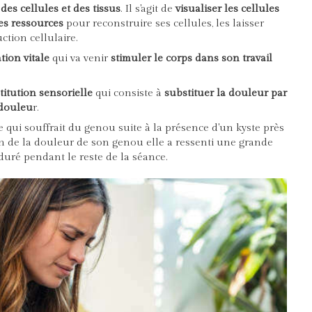
 des cellules et des tissus
. Il s'agit de
visualiser les cellules
es ressources
pour reconstruire ses cellules, les laisser
uction cellulaire.
tion vitale
qui va venir
stimuler le corps dans son travail
itution sensorielle
qui consiste à
substituer la douleur par
 douleu
r.
qui souffrait du genou suite à la présence d'un kyste près
on de la douleur de son genou elle a ressenti une grande
rduré pendant le reste de la séance.