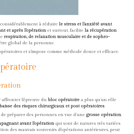
 considérablement à réduire
le stress et l'anxiété avant
nt et après l'opération
et surtout, facilite
la récupération
de
respiration, de relaxation musculaire et de sophro-
tre global de la personne.
 opératoires et s'impose comme méthode douce et efficace.
pératoire
ération
 affronter l’épreuve du
bloc opératoire
a plus qu’un rôle
 baisse des risques chirurgicaux et post opératoires
.
es de préparer des personnes en vue d’une
grosse opération
.
mpagnant avant l'opération
qui sont de natures très variées
ivation des mauvais souvenirs d'opérations antérieures, peur