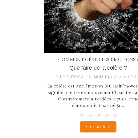
COMMENT GÉRER LES ÉMOTIONS 
Que faire de la colère ?
MIEUX ÊTRE & HARMONIE
07/07/23
6 MI
La colère est une émotion (du latin"mover
signifie "mettre en mouvement") pas très a
Contrairement aux idées reçues, cett
émotion n'est pas négat...
REGARD DE L'AUTRE
Lire l'article