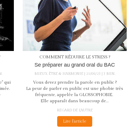
?
COMMENT RÉDUIRE LE STRESS ?
Se préparer au grand oral du BAC
N.
MIEUX ÊTRE & HARMONIE
21/06/23
3 MIN.
e" qui
Vous devez prendre la parole en public ?
imée.
La peur de parler en public est une phobie très
e
fréquente, appelée la GLOSSOPHOBIE.
Elle apparaît dans beaucoup de...
REGARD DE L'AUTRE
Lire l'article