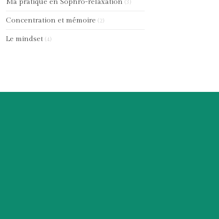
Ma pratique en Sophro-relaxation
(3)
Concentration et mémoire
(2)
Le mindset
(4)