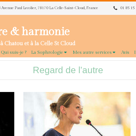
8 Avenue Paul Lecolier, 78170 La Celle-Saint-Cloud, France
01 85 15
re & harmonie
à Chatou et à la Celle St Cloud
Qui suis-je ?
La Sophrologie
Mes autre services
Avis
Regard de l'autre