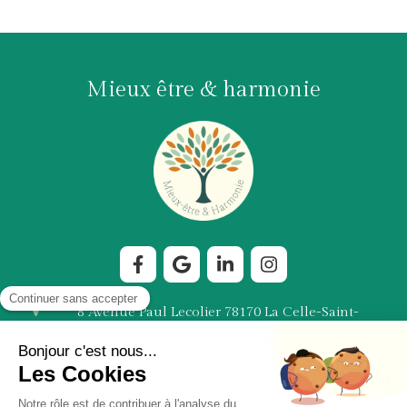
Mieux être & harmonie
8 Avenue Paul Lecolier
78170
La Celle-Saint-
Cloud
France
0185152807
Plan du site